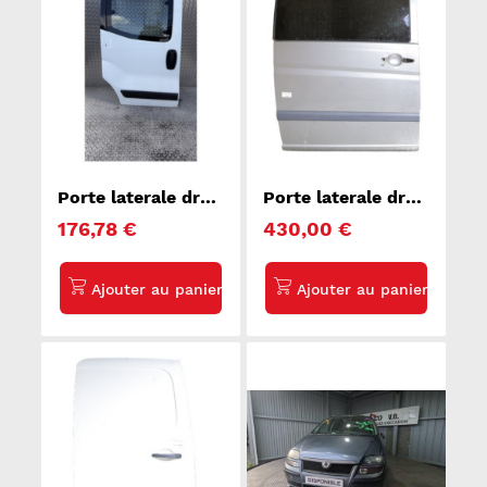
Porte laterale droit
Porte laterale droit
CITROEN NEMO
MERCEDES VITO
176,78 €
430,00 €
639