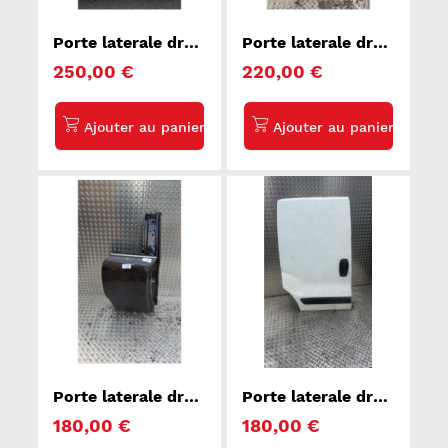
Porte laterale droit
Porte laterale droit
CHRYSLER GRAND
PEUGEOT BIPPER
250,00 €
220,00 €
VOYAGER 5
Porte laterale droit
Porte laterale droit
MINI MINI 2 R55
CITROEN NEMO
180,00 €
180,00 €