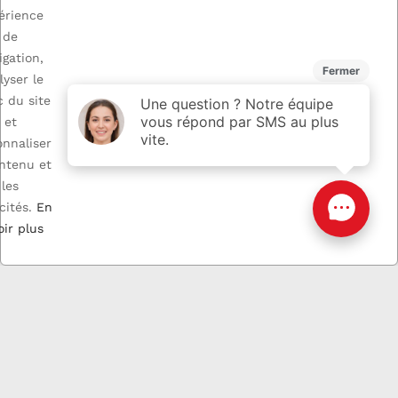
BERLINGO 2
VAN
érience
de
igation,
lyser le
c du site
et
onnaliser
ontenu et
les
cités.
En
oir plus
Porte laterale droit
RENAULT TRAFIC 2
90,00 €