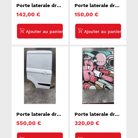
Porte laterale droit
Porte laterale droit
CITROEN
PEUGEOT BIPPER
142,00 €
150,00 €
BERLINGO 1
Porte laterale droit
Porte laterale droit
FORD TOURNEO
VOLKSWAGEN
550,00 €
320,00 €
COURIER 1
TRANSPORTER 5