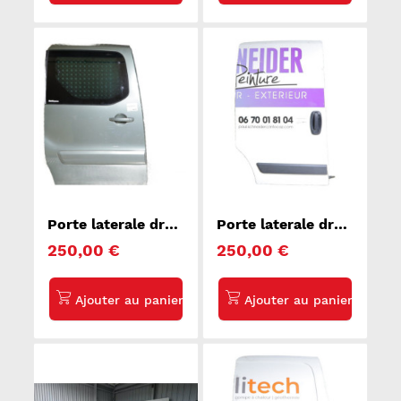
Porte laterale droit
Porte laterale droit
CITROEN
PEUGEOT BIPPER
250,00 €
250,00 €
BERLINGO 2