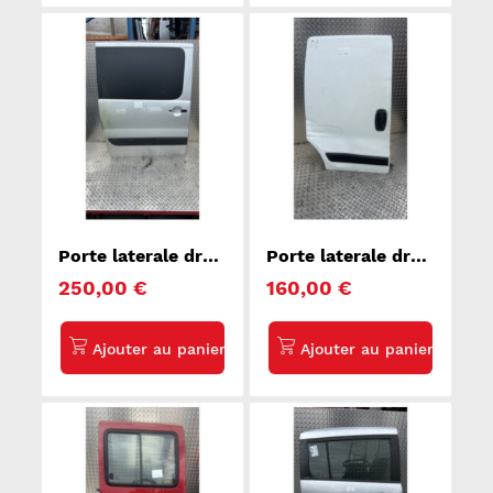
Porte laterale droit
Porte laterale droit
PEUGEOT EXPERT
FIAT FIORINO 3
250,00 €
160,00 €
2