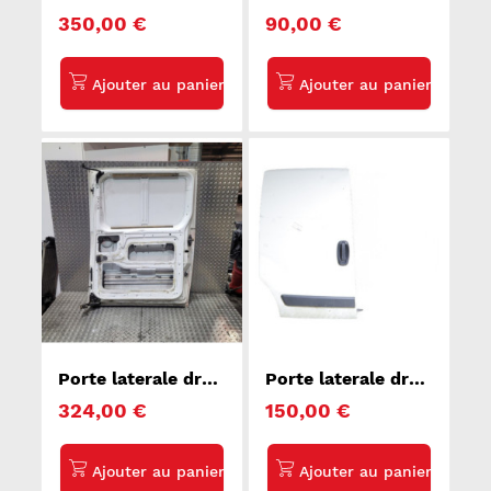
FIAT DUCATO 3
RENAULT KANGOO
350,00 €
90,00 €
1
Porte laterale droit
Porte laterale droit
PEUGEOT EXPERT
PEUGEOT BIPPER
324,00 €
150,00 €
2