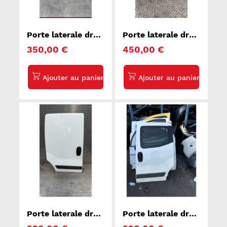
Porte laterale droit
Porte laterale droit
HYUNDAI H1 2
FORD B-MAX
350,00 €
450,00 €
STAREX
Porte laterale droit
Porte laterale droit
PEUGEOT BIPPER
FIAT QUBO