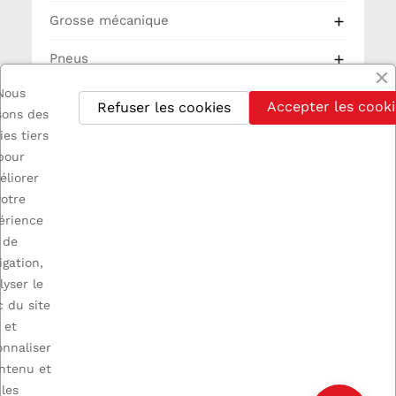
Grosse mécanique

Pneus

Nous
Partie Cycle
Accepter les cooki
Refuser les cookies
isons des
Electricité
ies tiers
pour
éliorer
votre
érience
de

INFORMATIONS
igation,
lyser le
c du site

A PROPOS
et
onnaliser

VOTRE COMPTE
ontenu et
les