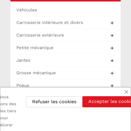
Véhicules
Carrosserie intérieure et divers

Carrosserie extérieure

Petite mécanique

Jantes

Grosse mécanique

Pneus

Nous
Partie Cycle
Accepter les cooki
Refuser les cookies
isons des
Electricité
ies tiers
pour
éliorer