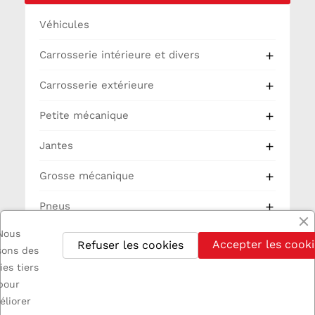
Véhicules
Carrosserie intérieure et divers

Carrosserie extérieure

Petite mécanique

Jantes

Grosse mécanique

Pneus

Nous
Partie Cycle
Accepter les cooki
Refuser les cookies
isons des
Electricité
ies tiers
pour
éliorer