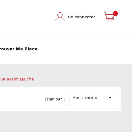
0
Se connecter
rouver Ma Piece
que avant gauche

Pertinence
Trier par :