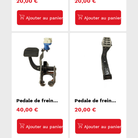
20,00 €
20,00 €
Pedale de frein
Pedale de frein
LAND ROVER
VOLKSWAGEN
40,00 €
20,00 €
RANGE ROVER 1
POLO 4
SPORT