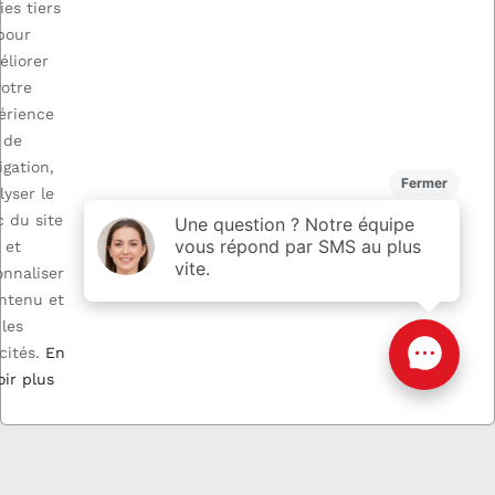
ies tiers
pour
éliorer
votre
érience
de
igation,
lyser le
c du site
et
onnaliser
ontenu et
les
Pedale de frein
Pedale de frein
cités.
En
RENAULT SCENIC 1
PEUGEOT 5008 2
oir plus
30,00 €
39,53 €