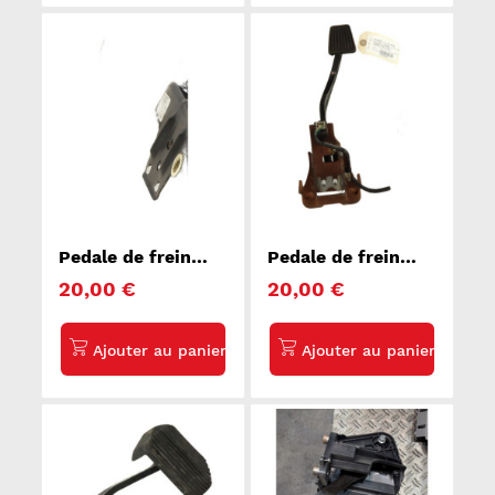
Pedale de frein
Pedale de frein
AUDI A5 1
HYUNDAI TUCSON
20,00 €
20,00 €
2