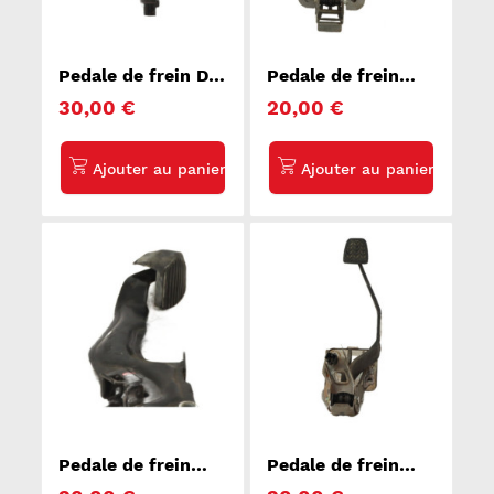
Pedale de frein DS
Pedale de frein
DS7 CROSSBACK
RENAULT MEGANE
30,00 €
20,00 €
4
Pedale de frein
Pedale de frein
CITROEN C3 2
TOYOTA YARIS 1