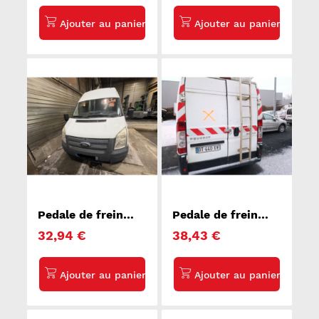
Pedale de frein
Pedale de frein
FORD TRANSIT 4
PEUGEOT BOXER 3
32,94 €
38,43 €