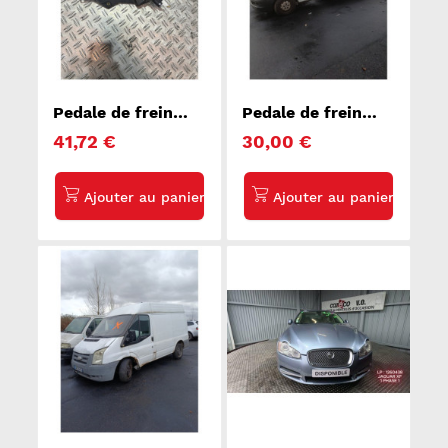
Pedale de frein
Pedale de frein
RENAULT MASTER
CITROEN JUMPER
41,72 €
30,00 €
3
2