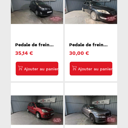
Pedale de frein
Pedale de frein
RENAULT TWINGO
FORD MONDEO 3
35,14 €
30,00 €
2