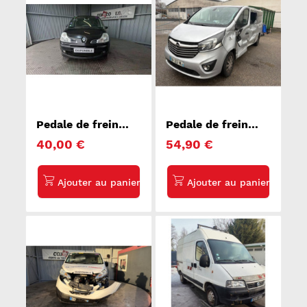
Pedale de frein
Pedale de frein
RENAULT GRAND
OPEL VIVARO 2
40,00 €
54,90 €
MODUS