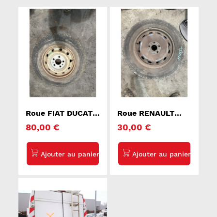
Roue FIAT DUCATO
Roue RENAULT
2
TRAFIC 3 COURT
80,00 €
30,00 €