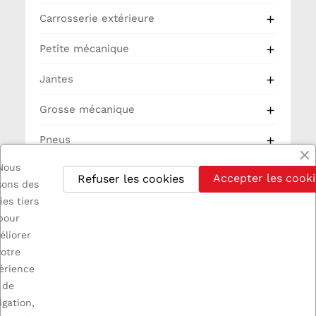
Carrosserie extérieure

Petite mécanique

Jantes

Grosse mécanique

Pneus

Nous
Partie Cycle
Accepter les cooki
Refuser les cookies
isons des
Electricité
ies tiers
pour
éliorer
votre
érience
de

INFORMATIONS
igation,