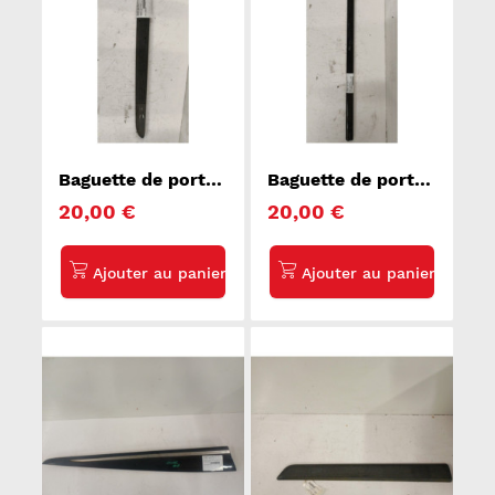
Baguette de porte
Baguette de porte
avant droite
avant droite AUDI
20,00 €
20,00 €
RENAULT MODUS
A4 2