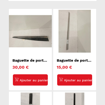
Baguette de porte
Baguette de porte
avant droite
avant droite
30,00 €
15,00 €
RENAULT CLIO 4
MERCEDES
CLASSE A 169