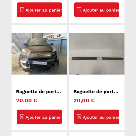
Baguette de porte
Baguette de porte
avant droite
avant droite
20,00 €
20,00 €
RENAULT SCENIC 3
PEUGEOT 307