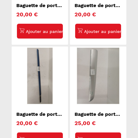
Baguette de porte
Baguette de porte
avant droite
avant droite
20,00 €
20,00 €
VOLKSWAGEN
PEUGEOT 207
GOLF 4
Baguette de porte
Baguette de porte
avant droite
avant droite
20,00 €
25,00 €
RENAULT CLIO 3
PEUGEOT
PARTNER 2