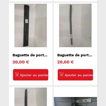
Baguette de porte
Baguette de porte
avant droite
avant droite
20,00 €
20,00 €
CITROEN
PEUGEOT 307
BERLINGO 1