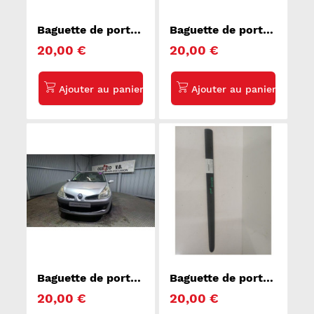
Baguette de porte
Baguette de porte
avant droite
avant droite
20,00 €
20,00 €
MERCEDES
NISSAN NOTE 1
CLASSE M 163
Baguette de porte
Baguette de porte
avant droite
avant droite
20,00 €
20,00 €
RENAULT CLIO 3
PEUGEOT 206