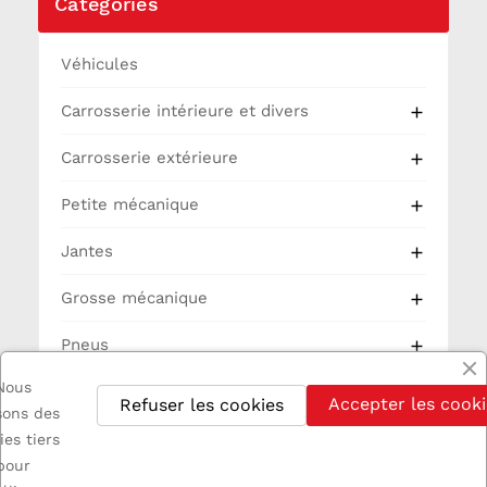
Catégories
Véhicules
Carrosserie intérieure et divers

Carrosserie extérieure

Petite mécanique

Jantes

Grosse mécanique

Pneus

Nous
Partie Cycle
Accepter les cooki
Refuser les cookies
isons des
Electricité
ies tiers
pour