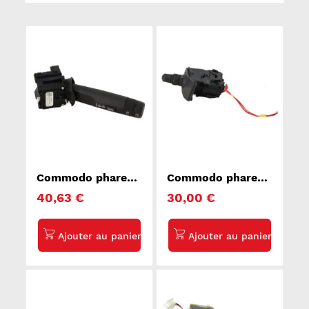
Commodo phare
Commodo phare
CHEVROLET
RENAULT KANGOO
40,63 €
30,00 €
CRUZE
2