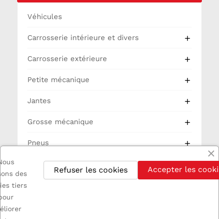
Véhicules
Carrosserie intérieure et divers

Carrosserie extérieure

Petite mécanique

Jantes

Grosse mécanique

Pneus

Nous
Partie Cycle
Accepter les cooki
Refuser les cookies
isons des
Electricité
ies tiers
pour
éliorer