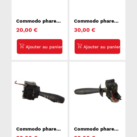
Commodo phare
Commodo phare
RENAULT MASTER
CHEVROLET
20,00 €
30,00 €
2
CAPTIVA
Commodo phare
Commodo phare
RENAULT CAPTUR
RENAULT TRAFIC 2