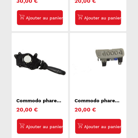
30,00 €
20,00 €
1
Commodo phare
Commodo phare
CHEVROLET
RENAULT SCENIC 1
20,00 €
20,00 €
SPARK