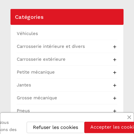
Catégories
Véhicules
Carrosserie intérieure et divers

Carrosserie extérieure

Petite mécanique

Jantes

Grosse mécanique

Pneus

Nous
Partie Cycle
Accepter les cooki
Refuser les cookies
isons des