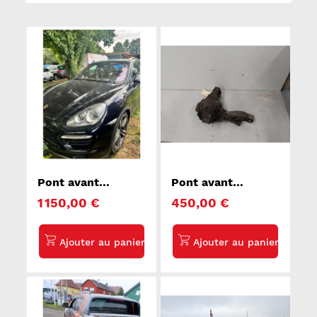
Pont avant
Pont avant
complet PORSCHE
complet
1 150,00 €
450,00 €
CAYENNE 2
MERCEDES
CLASSE R 251