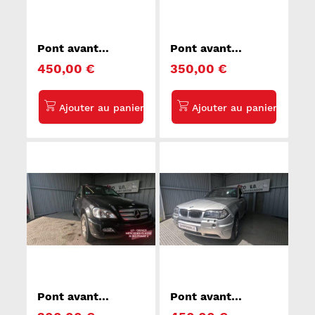
Pont avant
Pont avant
complet LAND
complet KIA
450,00 €
350,00 €
ROVER RANGE
SORENTO 1
ROVER 1 SPORT
Pont avant
Pont avant
complet
complet BMW X3