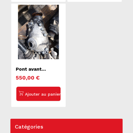
Pont avant
complet BMW
550,00 €
SERIE 5 F10
Catégories