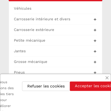
Véhicules
Carrosserie intérieure et divers

Carrosserie extérieure

Petite mécanique

Jantes

Grosse mécanique

Pneus

Nous
Partie Cycle
Accepter les cooki
Refuser les cookies
isons des
Electricité
ies tiers
pour
éliorer