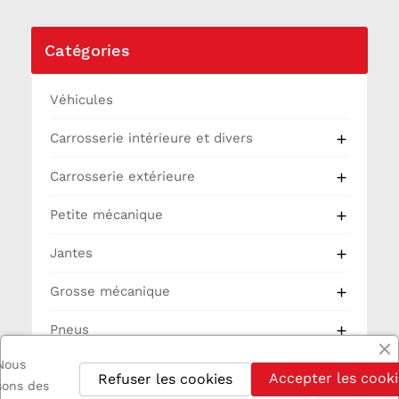
Catégories
Véhicules
Carrosserie intérieure et divers

Carrosserie extérieure

Petite mécanique

Jantes

Grosse mécanique

Pneus

Nous
Partie Cycle
Accepter les cooki
Refuser les cookies
isons des