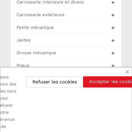
Carrosserie intérieure et divers

Carrosserie extérieure

Petite mécanique

Jantes

Grosse mécanique

Pneus

Nous
Partie Cycle
Accepter les cooki
Refuser les cookies
isons des
Electricité
ies tiers
pour
éliorer
votre
érience
de