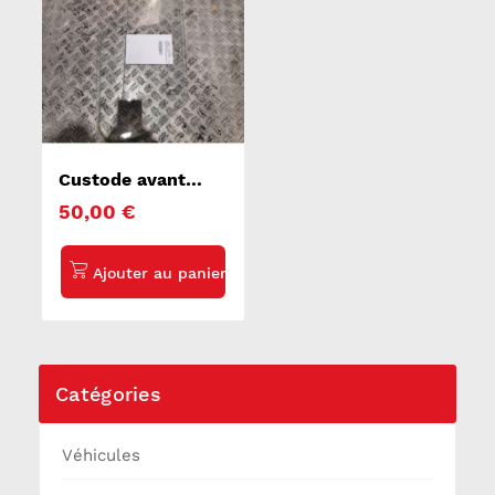
Custode avant
gauche (porte)
50,00 €
CITROEN JUMPER
1
Catégories
Véhicules