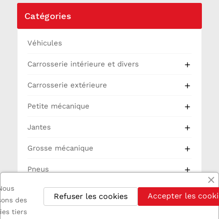
Catégories
Véhicules
Carrosserie intérieure et divers

Carrosserie extérieure

Petite mécanique

Jantes

Grosse mécanique

Pneus

Nous
Partie Cycle
Accepter les cooki
Refuser les cookies
isons des
Electricité
ies tiers