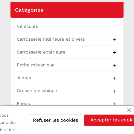
Catégories
Véhicules
Carrosserie intérieure et divers

Carrosserie extérieure

Petite mécanique

Jantes

Grosse mécanique

Pneus

Nous
Partie Cycle
Accepter les cooki
Refuser les cookies
isons des
Electricité
ies tiers