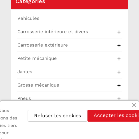
Catégories
Véhicules
Carrosserie intérieure et divers

Carrosserie extérieure

Petite mécanique

Jantes

Grosse mécanique

Pneus

Nous
Partie Cycle
Accepter les cooki
Refuser les cookies
isons des
Electricité
ies tiers
pour