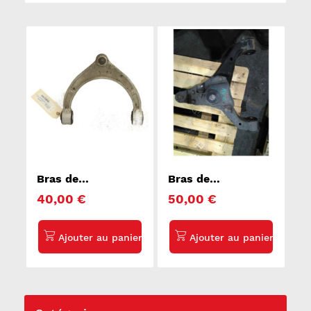
Bras de
Bras de
suspension
suspension
40,00 €
50,00 €
superieur avant
superieur avant
gauche PORSCHE
gauche MERCEDES
PANAMERA 1 970
SPRINTER 2