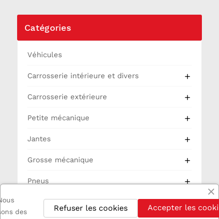
Catégories
Véhicules
Carrosserie intérieure et divers

Carrosserie extérieure

Petite mécanique

Jantes

Grosse mécanique

Pneus

Nous
Partie Cycle
Accepter les cooki
Refuser les cookies
isons des