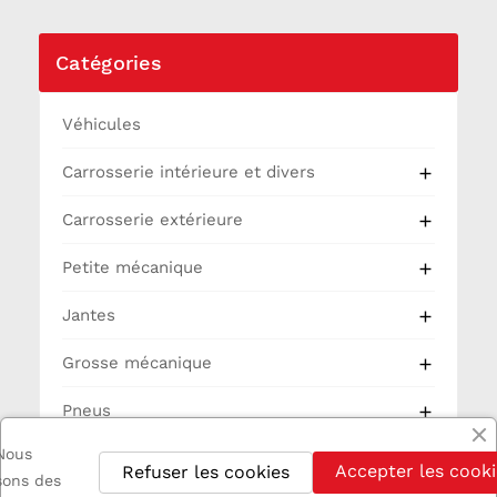
Catégories
Véhicules
Carrosserie intérieure et divers

Carrosserie extérieure

Petite mécanique

Jantes

Grosse mécanique

Pneus

Nous
Partie Cycle
Accepter les cooki
Refuser les cookies
isons des