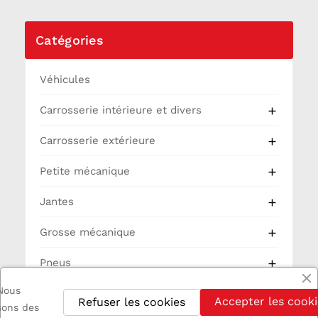
Catégories
Véhicules
Carrosserie intérieure et divers

Carrosserie extérieure

Petite mécanique

Jantes

Grosse mécanique

Pneus

Nous
Partie Cycle
Accepter les cooki
Refuser les cookies
isons des