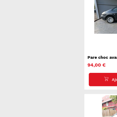
Pare choc av
PICASSO
94,00 €