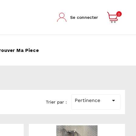
0
Se connecter
rouver Ma Piece

Pertinence
Trier par :