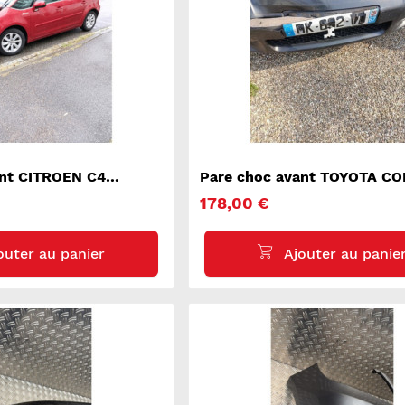
ant CITROEN C4
Pare choc avant TOYOTA C
VERSO 2
178,00 €