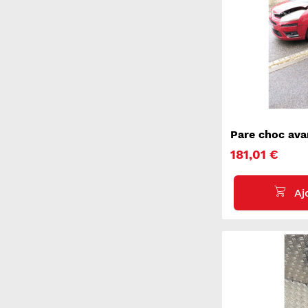
Pare choc av
PICASSO 1
181,01 €