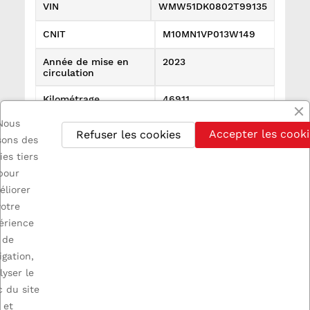
VIN
WMW51DK0802T99135
CNIT
M10MN1VP013W149
Année de mise en
2023
circulation
Kilométrage
46911
Nous
Références spécifiques
Accepter les cooki
Refuser les cookies
isons des
État
Utilisé
ies tiers
pour
éliorer
votre
érience
de

INFORMATIONS
igation,
lyser le
c du site

A PROPOS
et