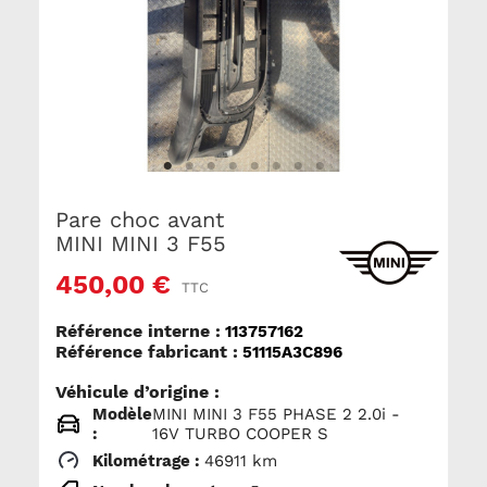
Pare choc avant
MINI MINI 3 F55
450,00 €
TTC
Référence interne :
113757162
Référence fabricant :
51115A3C896
Véhicule d’origine :
Modèle
MINI MINI 3 F55 PHASE 2 2.0i -
:
16V TURBO COOPER S
Kilométrage :
46911 km