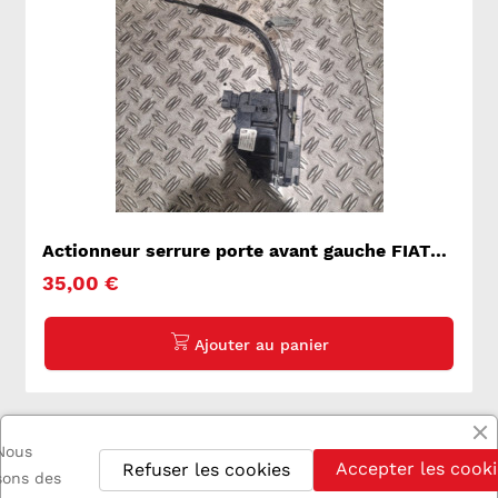
Actionneur serrure porte avant gauche FIAT
DUCATO 3
35,00 €
Nous
Accepter les cooki
Refuser les cookies
isons des
1