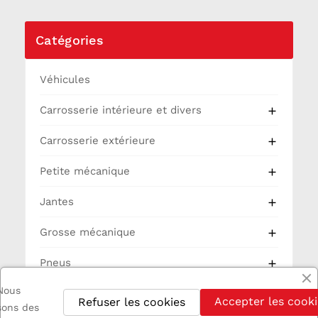
Catégories
Véhicules
Carrosserie intérieure et divers

Carrosserie extérieure

Petite mécanique

Jantes

Grosse mécanique

Pneus

Nous
Partie Cycle
Accepter les cooki
Refuser les cookies
isons des