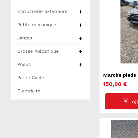
Carrosserie extérieure

Petite mécanique

Jantes

Grosse mécanique

Pneus

Marche pied
Partie Cycle
164
150,00 €
Electricité