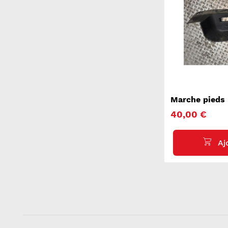
Marche pieds
COURT
40,00 €