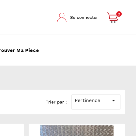
0
Se connecter
rouver Ma Piece

Pertinence
Trier par :