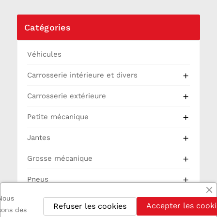
Catégories
Véhicules
Carrosserie intérieure et divers

Carrosserie extérieure

Petite mécanique

Jantes

Grosse mécanique

Pneus

Nous
Partie Cycle
Accepter les cooki
Refuser les cookies
isons des