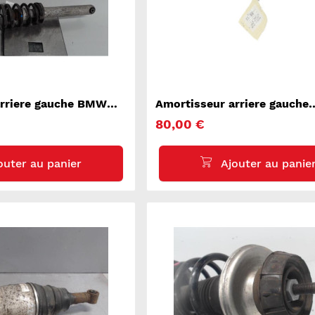
arriere gauche BMW
Amortisseur arriere gauche
MERCEDES CLASSE R 251
80,00 €