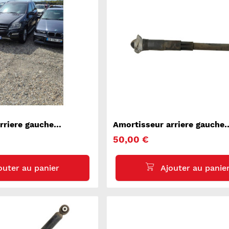
rriere gauche
Amortisseur arriere gauche
ASSE M 164
VOLKSWAGEN GOLF 8
50,00 €