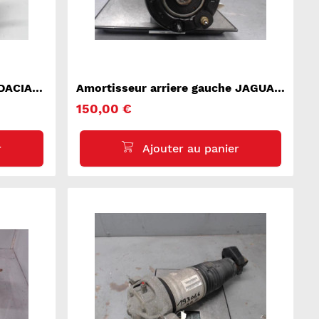
 DACIA
Amortisseur arriere gauche JAGUAR
XF 1
150,00 €