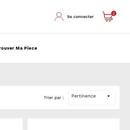
0
Se connecter
rouver Ma Piece

Pertinence
Trier par :