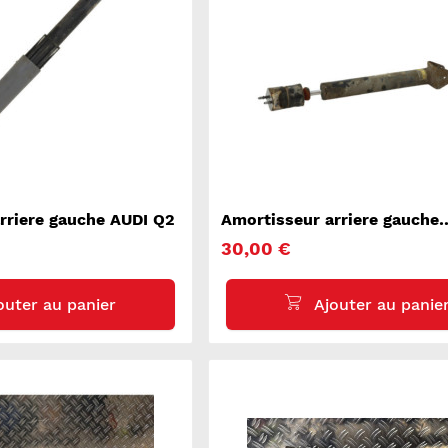
rriere gauche AUDI Q2
Amortisseur arriere gauche
MERCEDES CLASSE M 164
30,00 €