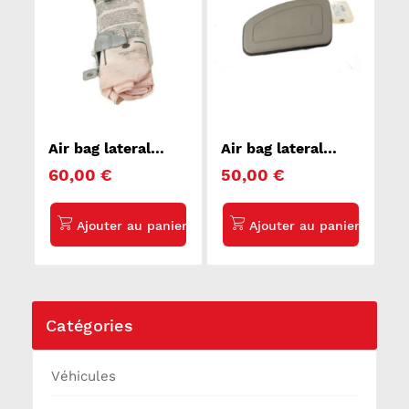
Air bag lateral
Air bag lateral
droit SKODA FABIA
droit PEUGEOT
60,00 €
50,00 €
3
207
Catégories
Véhicules