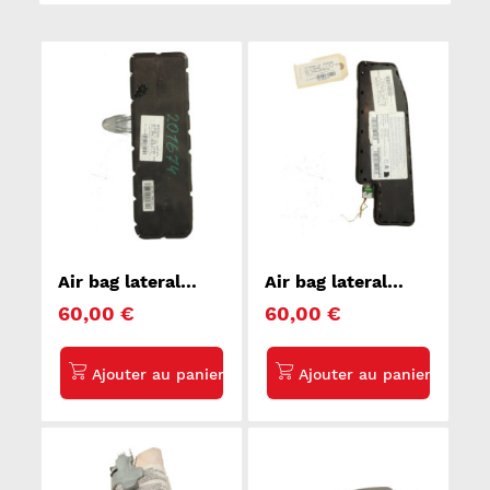
Air bag lateral
Air bag lateral
droit MERCEDES
droit CITROEN C4
60,00 €
60,00 €
CLASSE C 203
2
COUPE SPORT