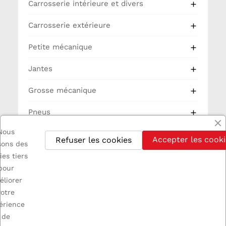
Carrosserie intérieure et divers

Carrosserie extérieure

Petite mécanique

Jantes

Grosse mécanique

Pneus

Nous
Partie Cycle
Accepter les cooki
Refuser les cookies
isons des
Electricité
ies tiers
pour
éliorer
votre
érience
de