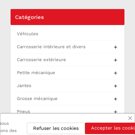
Catégories
Véhicules
Carrosserie intérieure et divers

Carrosserie extérieure

Petite mécanique

Jantes

Grosse mécanique

Pneus

Nous
Partie Cycle
Accepter les cooki
Refuser les cookies
isons des