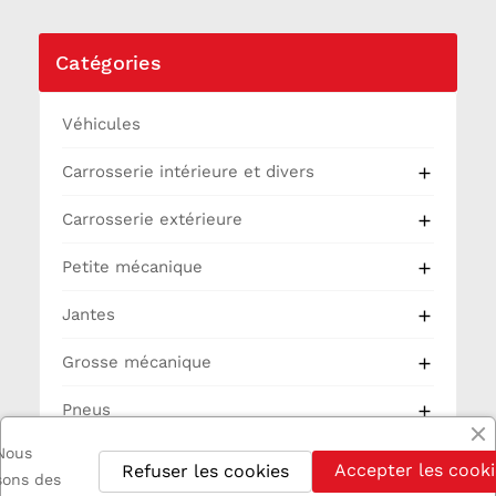
Catégories
Véhicules
Carrosserie intérieure et divers

Carrosserie extérieure

Petite mécanique

Jantes

Grosse mécanique

Pneus

Nous
Partie Cycle
Accepter les cooki
Refuser les cookies
isons des