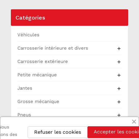
Catégories
Véhicules
Carrosserie intérieure et divers

Carrosserie extérieure

Petite mécanique

Jantes

Grosse mécanique

Pneus

Nous
Partie Cycle
Accepter les cooki
Refuser les cookies
isons des