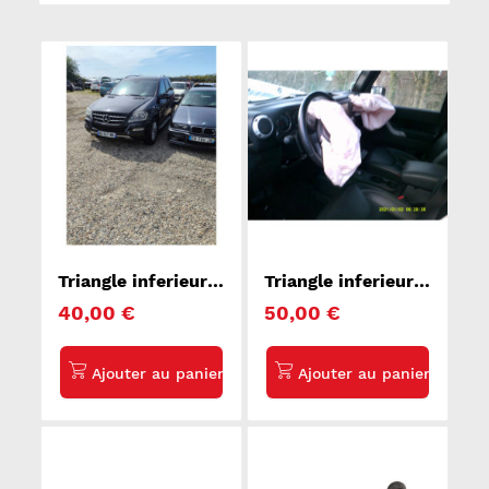
Triangle inferieur
Triangle inferieur
avant gauche
avant gauche JEEP
40,00 €
50,00 €
MERCEDES
WRANGLER 2
CLASSE M 164
UNLIMITED