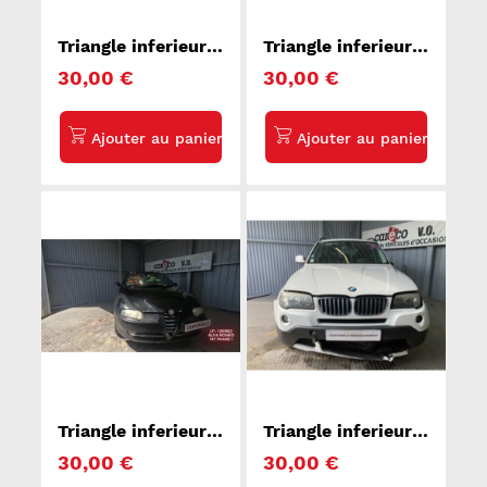
Triangle inferieur
Triangle inferieur
avant gauche BMW
avant gauche
30,00 €
30,00 €
X3 E83
MAZDA RX8
Triangle inferieur
Triangle inferieur
avant gauche ALFA
avant gauche BMW
30,00 €
30,00 €
ROMEO 147
X3 E83