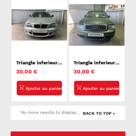
Triangle inferieur
Triangle inferieur
avant gauche BMW
avant gauche AUDI
30,00 €
30,00 €
SERIE 1 E81
A6 2
No more results to display...
BACK TO TOP