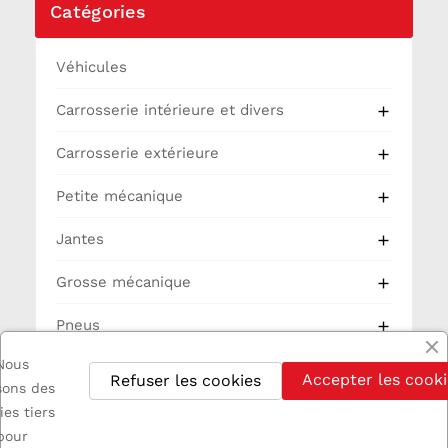
Catégories
Véhicules
Carrosserie intérieure et divers

Carrosserie extérieure

Petite mécanique

Jantes

Grosse mécanique

Pneus

Nous
Partie Cycle
Accepter les cooki
Refuser les cookies
isons des
Electricité
ies tiers
pour