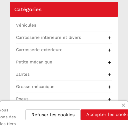
Catégories
Véhicules
Carrosserie intérieure et divers

Carrosserie extérieure

Petite mécanique

Jantes

Grosse mécanique

Pneus

Nous
Partie Cycle
Accepter les cooki
Refuser les cookies
isons des
Electricité
ies tiers