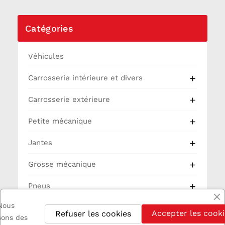
Catégories
Véhicules
Carrosserie intérieure et divers

Carrosserie extérieure

Petite mécanique

Jantes

Grosse mécanique

Pneus

Nous
Partie Cycle
Accepter les cooki
Refuser les cookies
isons des