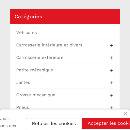
Catégories
Véhicules
Carrosserie intérieure et divers

Carrosserie extérieure

Petite mécanique

Jantes

Grosse mécanique

Pneus

Nous
Partie Cycle
Accepter les cooki
Refuser les cookies
isons des