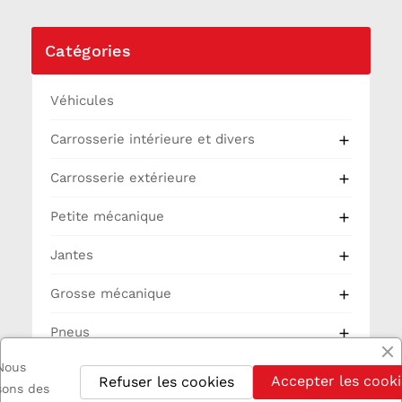
Catégories
Véhicules
Carrosserie intérieure et divers

Carrosserie extérieure

Petite mécanique

Jantes

Grosse mécanique

Pneus

Nous
Partie Cycle
Accepter les cooki
Refuser les cookies
isons des