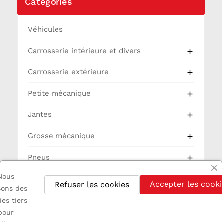
Catégories
Véhicules
Carrosserie intérieure et divers

Carrosserie extérieure

Petite mécanique

Jantes

Grosse mécanique

Pneus

Nous
Partie Cycle
Accepter les cooki
Refuser les cookies
isons des
Electricité
ies tiers
pour