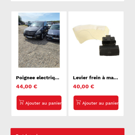
Poignee electrique
Levier frein à main
frein a main
electrique
44,00 €
40,00 €
MERCEDES
PEUGEOT 3008 1
CLASSE M 164