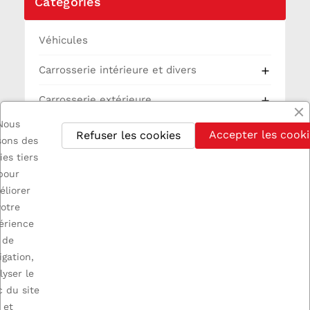
Catégories
Véhicules
Carrosserie intérieure et divers

Carrosserie extérieure

Nous
Petite mécanique

Accepter les cooki
Refuser les cookies
isons des
ies tiers
Jantes

pour
Grosse mécanique

éliorer
votre
Pneus

érience
de
Partie Cycle
igation,
lyser le
Electricité
c du site
et