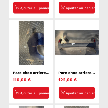
Pare choc arriere
Pare choc arriere
PEUGEOT 207
RENAULT KANGOO
110,00 €
122,00 €
2