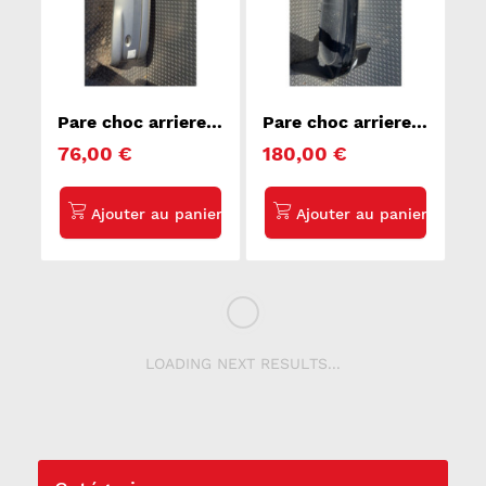
Pare choc arriere
Pare choc arriere
PEUGEOT 206
VOLKSWAGEN
76,00 €
180,00 €
PASSAT 5
LOADING NEXT RESULTS...