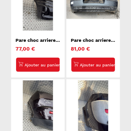
Pare choc arriere
Pare choc arriere
PEUGEOT 106
VOLKSWAGEN
77,00 €
81,00 €
GOLF 4