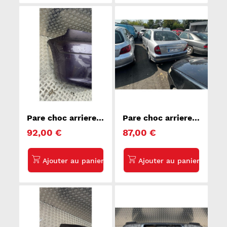
Pare choc arriere
Pare choc arriere
PEUGEOT 307
CITROEN C5 1
92,00 €
87,00 €