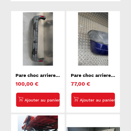
Pare choc arriere
Pare choc arriere
RENAULT KANGOO
RENAULT TWINGO
100,00 €
77,00 €
2
1