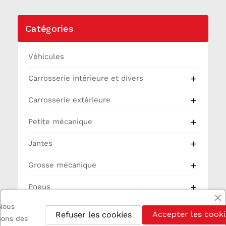
Catégories
Véhicules
Carrosserie intérieure et divers

Carrosserie extérieure

Petite mécanique

Jantes

Grosse mécanique

Pneus

Nous
Partie Cycle
Accepter les cooki
Refuser les cookies
isons des