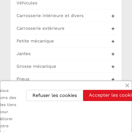
Véhicules
Carrosserie intérieure et divers

Carrosserie extérieure

Petite mécanique

Jantes

Grosse mécanique

Pneus

Nous
Partie Cycle
Accepter les cooki
Refuser les cookies
isons des
Electricité
ies tiers
pour
éliorer
votre