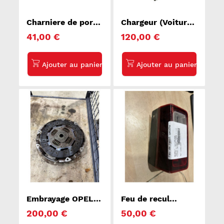
Charniere de porte
Chargeur (Voiture
de coffre droit
électrique)
41,00 €
120,00 €
PEUGEOT BOXER 3
CITROEN DS5
Embrayage OPEL
Feu de recul
MOVANO A
gauche RENAULT
200,00 €
50,00 €
TRAFIC 3 COURT