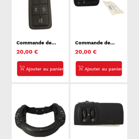
Commande de
Commande de
reglage hauteur de
reglage hauteur de
20,00 €
20,00 €
phare ALFA
phare KIA RIO 3
ROMEO MITO