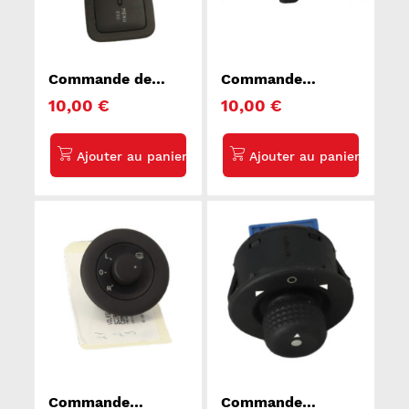
Commande de
Commande
reglage hauteur de
degivrage lunette
10,00 €
10,00 €
phare FIAT
arriere FORD
GRANDE PUNTO
FUSION
Commande
Commande