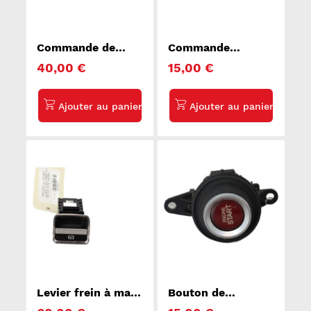
Commande de
Commande
reglage suspension
regulateur vitesse
40,00 €
15,00 €
PEUGEOT 3008 1
RENAULT MEGANE
3
Levier frein à main
Bouton de
electrique
demarrage HONDA