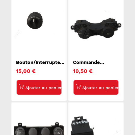
Bouton/Interrupteur
Commande
NISSAN X-TRAIL 1
degivrage lunette
15,00 €
10,50 €
arriere FORD
TRANSIT CONNECT
1