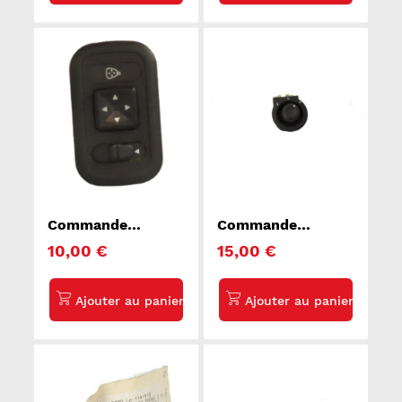
Commande
Commande
retroviseurs
retroviseurs
10,00 €
15,00 €
LANCIA KAPPA
DODGE CALIBER