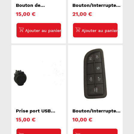
Bouton de
Bouton/Interrupteur
demarrage
CITROEN C4 2
15,00 €
21,00 €
RENAULT LAGUNA
3
Prise port USB
Bouton/Interrupteur
CITROEN C3 1
ALFA ROMEO MITO
15,00 €
10,00 €