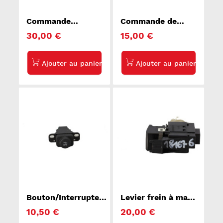
Commande
Commande de
autoradio CITROEN
reglage hauteur de
30,00 €
15,00 €
C4 GRAND
phare RENAULT
PICASSO 1
MEGANE 3
Bouton/Interrupteur
Levier frein à main
HONDA CIVIC 8
electrique
10,50 €
20,00 €
RENAULT LAGUNA
3