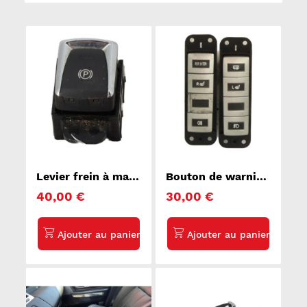
Levier frein à main
Bouton de warning
electrique NISSAN
KIA CARNIVAL 1
40,00 €
30,00 €
X-TRAIL 3