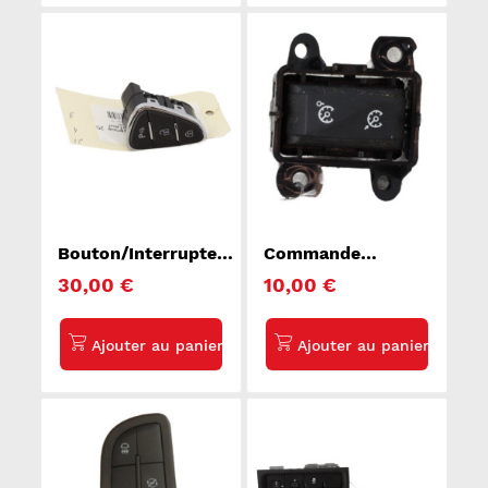
Bouton/Interrupteur
Commande
OPEL CORSA E
regulateur vitesse
30,00 €
10,00 €
RENAULT LAGUNA
3