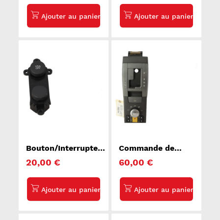
Bouton/Interrupteur
Commande de
HONDA CIVIC 8
reglage suspension
20,00 €
60,00 €
LAND ROVER
RANGE ROVER 1
SPORT