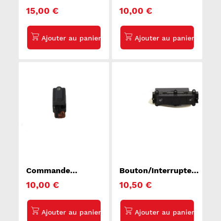
retroviseurs
retroviseurs
15,00 €
10,00 €
VOLKSWAGEN
CITROEN C3 1
SCIROCCO 3
Commande
Bouton/Interrupteur
degivrage lunette
MERCEDES CLASSE
10,00 €
10,50 €
arriere RENAULT
A 169
CLIO 2 CAMPUS