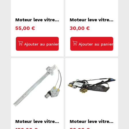
Moteur leve vitre
Moteur leve vitre
avant droit
avant droit FORD
55,00 €
30,00 €
RENAULT KANGOO
FIESTA 5
2
Moteur leve vitre
Moteur leve vitre
avant droit IVECO
avant droit OPEL