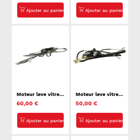
Moteur leve vitre
Moteur leve vitre
avant droit
avant droit FORD
60,00 €
50,00 €
RENAULT KANGOO
C-MAX 2
2