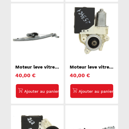
Moteur leve vitre
Moteur leve vitre
avant droit
avant droit FORD
40,00 €
40,00 €
PEUGEOT 207
C-MAX 1