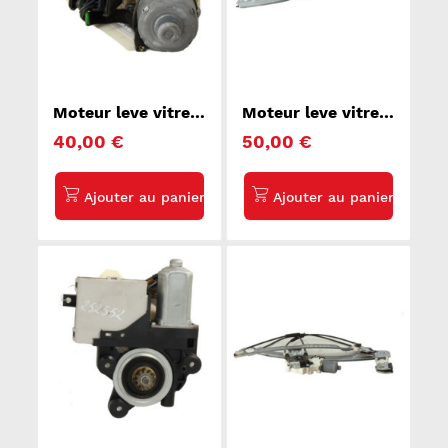
Moteur leve vitre
Moteur leve vitre
avant droit
avant droit
40,00 €
50,00 €
MERCEDES
PEUGEOT 208 1
CLASSE E 211