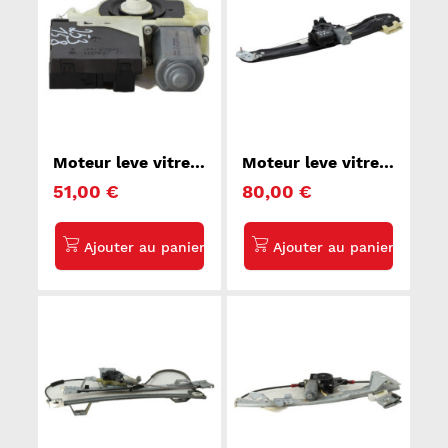
Moteur leve vitre
Moteur leve vitre
avant droit
avant droit
51,00 €
80,00 €
VOLKSWAGEN
CITROEN C3
GOLF 6
AIRCROSS