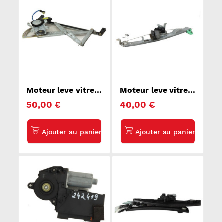
Moteur leve vitre
Moteur leve vitre
avant droit KIA
avant droit
50,00 €
40,00 €
SORENTO 1
RENAULT GRAND
SCENIC 2