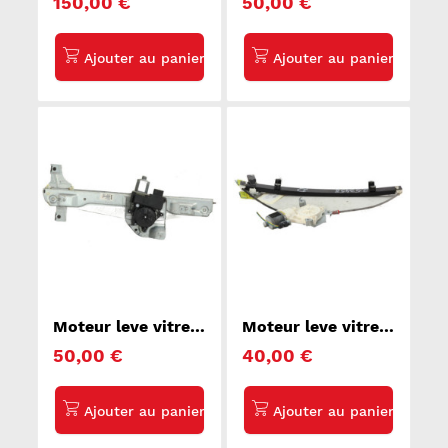
150,00 €
50,00 €
DAILY 6
ASTRA J SPORTS
Moteur leve vitre
Moteur leve vitre
avant droit
avant droit NISSAN
50,00 €
40,00 €
PEUGEOT 208 1
MICRA 3