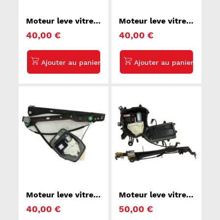
Moteur leve vitre
Moteur leve vitre
avant droit
avant droit
40,00 €
40,00 €
PEUGEOT 307
VOLKSWAGEN
GOLF PLUS
Moteur leve vitre
Moteur leve vitre
avant droit
avant droit SEAT
40,00 €
50,00 €
VOLKSWAGEN
LEON 2
GOLF PLUS