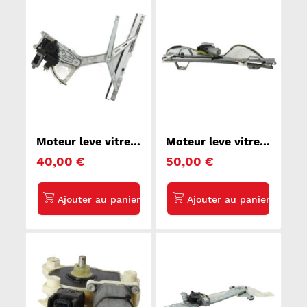
Moteur leve vitre
Moteur leve vitre
avant droit OPEL
avant droit
40,00 €
50,00 €
ZAFIRA B
RENAULT KANGOO
2