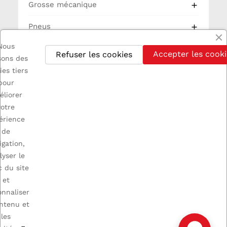
Grosse mécanique

Pneus

Nous
Partie Cycle
Accepter les cooki
Refuser les cookies
isons des
Electricité
ies tiers
pour
éliorer
votre
érience
de

INFORMATIONS
igation,
lyser le
c du site

A PROPOS
et
onnaliser

VOTRE COMPTE
ontenu et
les