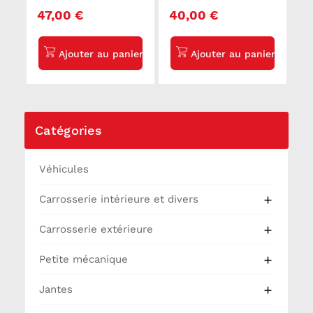
avant droit
avant droit SEAT
47,00 €
40,00 €
PEUGEOT 207
IBIZA 3
Catégories
Véhicules
Carrosserie intérieure et divers

Carrosserie extérieure

Petite mécanique

Jantes
