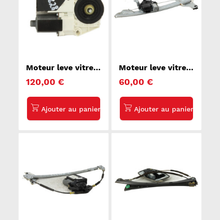
Moteur leve vitre
Moteur leve vitre
avant droit AUDI
avant droit
120,00 €
60,00 €
TT 2
CITROEN C3 3