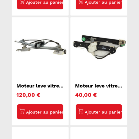
Moteur leve vitre
Moteur leve vitre
avant droit
avant droit BMW
120,00 €
40,00 €
RENAULT MEGANE
SERIE 3 E90
2