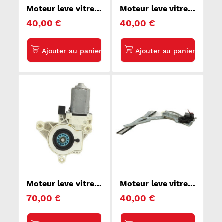
Moteur leve vitre
Moteur leve vitre
avant droit FORD
avant droit SMART
40,00 €
40,00 €
C-MAX 1
FORFOUR 1
Moteur leve vitre
Moteur leve vitre
avant droit AUDI
avant droit OPEL
70,00 €
40,00 €
Q5 2
MERIVA A