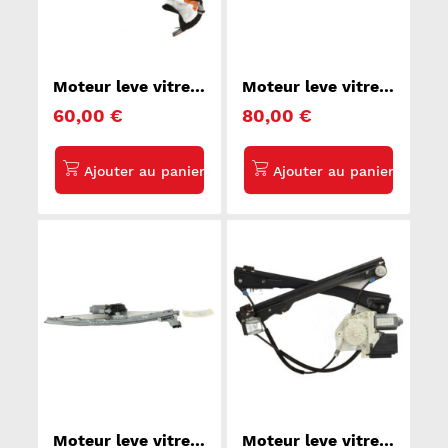
Moteur leve vitre
Moteur leve vitre
avant droit
avant droit
60,00 €
80,00 €
VOLKSWAGEN
PEUGEOT 308 3
TOUAREG 1
Moteur leve vitre
Moteur leve vitre