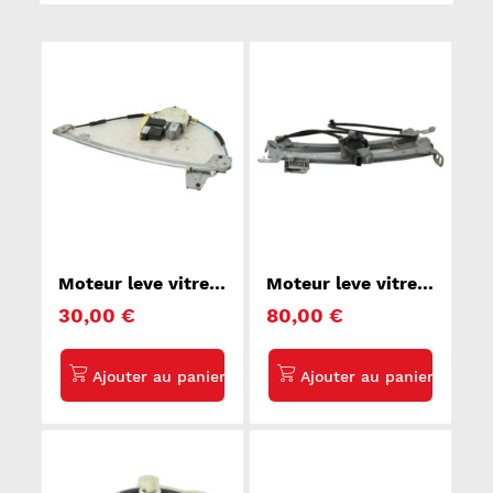
Moteur leve vitre
Moteur leve vitre
avant droit
avant droit
30,00 €
80,00 €
PEUGEOT 307
RENAULT MEGANE
2