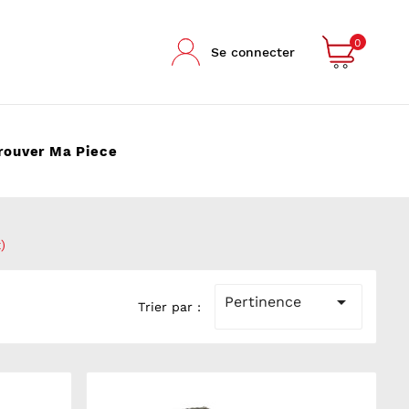
0
Se connecter
rouver Ma Piece
)

Pertinence
Trier par :