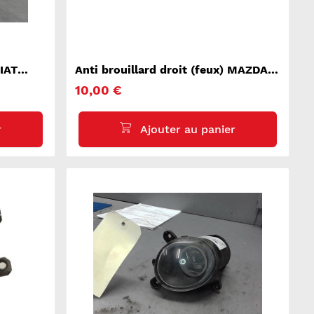
FIAT
Anti brouillard droit (feux) MAZDA
626 4
10,00 €