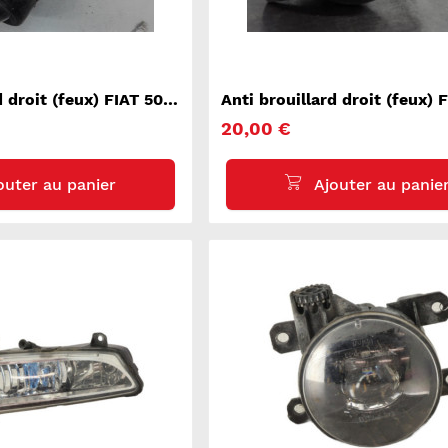
d droit (feux) FIAT 500
Anti brouillard droit (feux) 
DOBLO 2
20,00 €