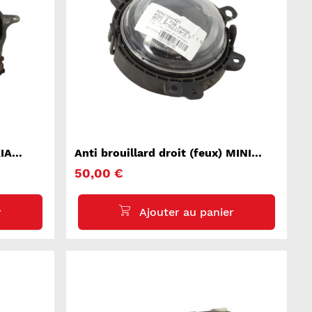
KIA
Anti brouillard droit (feux) MINI
MINI 3 F56
50,00 €