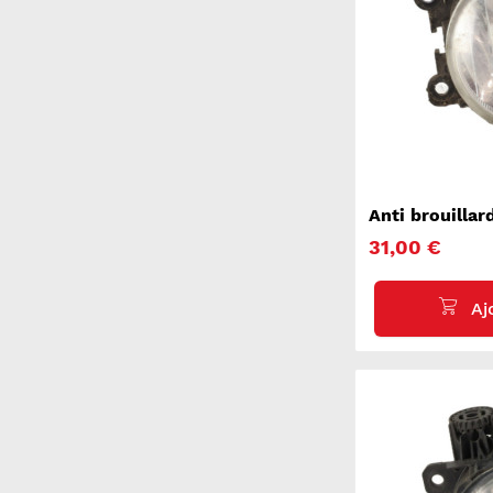
Anti brouilla
206+
31,00 €