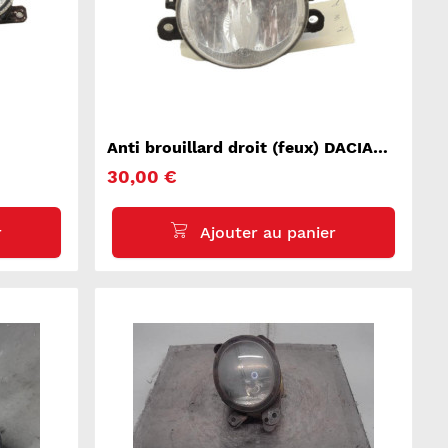
Anti brouillard droit (feux) DACIA
LODGY
30,00 €