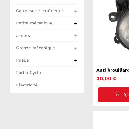
Carrosserie extérieure

Petite mécanique

Jantes

Grosse mécanique

Pneus

Anti brouilla
Partie Cycle
308 2
30,00 €
Electricité