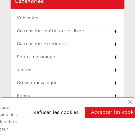
Catégories
Véhicules
Carrosserie intérieure et divers

Carrosserie extérieure

Petite mécanique

Jantes

Grosse mécanique

Pneus

Nous
Partie Cycle
Accepter les cooki
Refuser les cookies
isons des
Electricité
ies tiers
pour