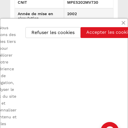
CNIT
MPE5202MV730
Année de mise en
2002
circulation
Nous
Références spécifiques
Accepter les cooki
Refuser les cookies
isons des
État
Utilisé
ies tiers
pour
éliorer
votre
érience
de

INFORMATIONS
igation,
lyser le
c du site

A PROPOS
et
onnaliser

VOTRE COMPTE
ontenu et
les