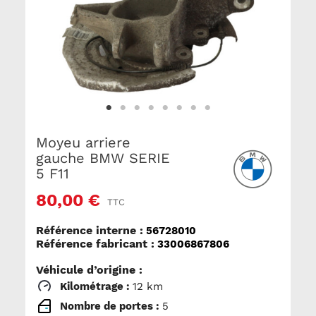
Moyeu arriere
gauche BMW SERIE
5 F11
80,00 €
TTC
Référence interne :
56728010
Référence fabricant :
33006867806
Véhicule d’origine :
Kilométrage :
12 km
Nombre de portes :
5