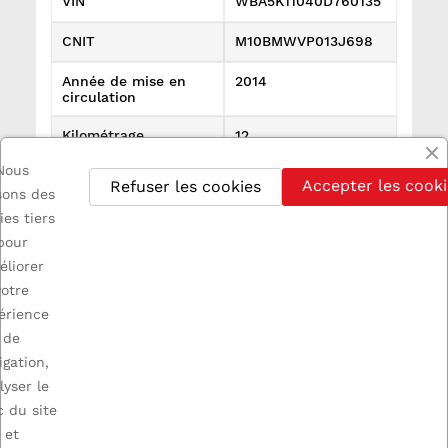
VIN
WBA5K11040D760135
CNIT
M10BMWVP013J698
Année de mise en
2014
circulation
Kilométrage
12
Nous
Références spécifiques
Accepter les cooki
Refuser les cookies
isons des
État
Utilisé
ies tiers
pour
éliorer
votre
érience
de

INFORMATIONS
igation,
lyser le
c du site

A PROPOS
et